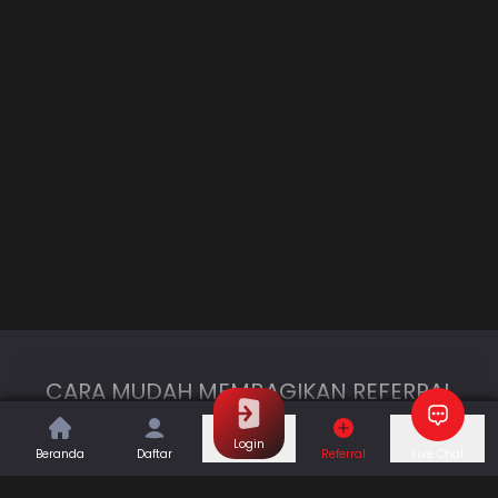
CARA MUDAH MEMBAGIKAN REFERRAL
Login
Beranda
Daftar
Referral
Live Chat
Selengkapnya