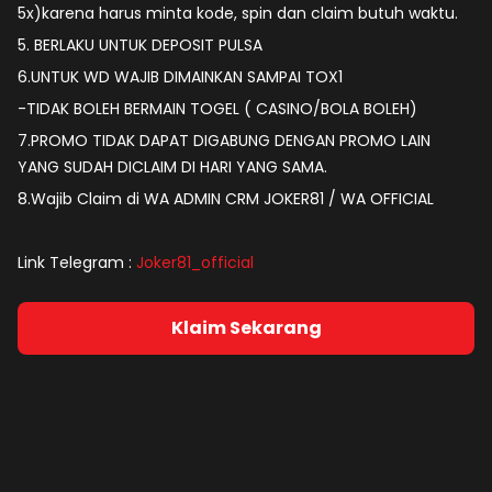
5x)karena harus minta kode, spin dan claim butuh waktu.
5. BERLAKU UNTUK DEPOSIT PULSA
6.UNTUK WD WAJIB DIMAINKAN SAMPAI TOX1
-TIDAK BOLEH BERMAIN TOGEL ( CASINO/BOLA BOLEH)
7.PROMO TIDAK DAPAT DIGABUNG DENGAN PROMO LAIN
YANG SUDAH DICLAIM DI HARI YANG SAMA.
8.Wajib Claim di WA ADMIN CRM JOKER81 / WA OFFICIAL
Link Telegram :
Joker81_official
Klaim Sekarang